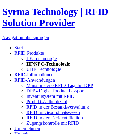
Syrma Technology | RFID
Solution Provider
Navigation überspringen
Start
RFID-Produkte
LF-Technologie
HF/NFC-Technologie
UHF-Technologie
RFID-Informationen
RFID-Anwendungen
Miniaturisierte RFID-Tags für DPP
DPP - Digital Product Passport
Inventursystem mit RFID
Produkt-Authentizität
RFID in der Bestandsverwaltung
RFID im Gesundheitswesen
RFID in der Tieridentifikation
Zugangskontrolle mit RFID
Unternehmen
Kontakt