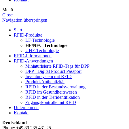
Menü
Close
Navigation überspringen
Start
RFID-Produkte
LF-Technologie
HF/NFC-Technologie
UHF-Technologie
RFID-Informationen
RFID-Anwendungen
Miniaturisierte RFID-Tags für DPP
DPP - Digital Product Passport
Inventursystem mit RFID
Produkt-Authentizität
RFID in der Bestandsverwaltung
RFID im Gesundheitswesen
RFID in der Tieridentifikation
Zugangskontrolle mit RFID
Unternehmen
Kontakt
Deutschland
Phone: +49 89 235 431 25